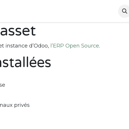
ctualités
Tarif
Compétitions
Liens utiles
asset
et instance d’Odoo,
l’ERP Open Source
.
nstallées
se
anaux privés