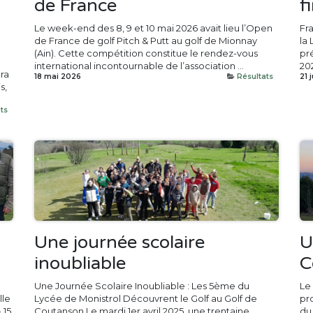
de France
f
Le week-end des 8, 9 et 10 mai 2026 avait lieu l’Open
Fr
de France de golf Pitch & Putt au golf de Mionnay
la
(Ain). Cette compétition constitue le rendez-vous
pr
international incontournable de l’association ...
202
era
18 mai 2026
Résultats
21 
s,
ts
Une journée scolaire
U
inoubliable
C
Une Journée Scolaire Inoubliable : Les 5ème du
Le 
lle
Lycée de M​onistrol Découvrent le Golf au Golf de
pr
 15
Coutanson Le mardi 1er avril 2025, une trentaine
du 