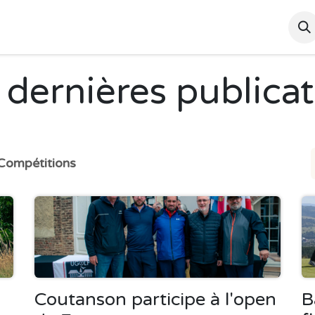
ctualités
Tarif
Compétitions
Liens utiles
 dernières publicat
Compétitions
Coutanson participe à l'open
B