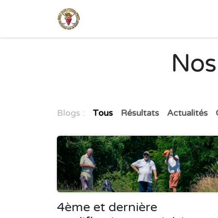
Se rendre au contenu
Accueil
Parcours
A
Nos
Blogs :
Tous
Résultats
Actualités
4ème et dernière