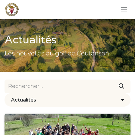
Se rendre au contenu
Actualités
Les nouvelles du golf de Coutanson
Actualités